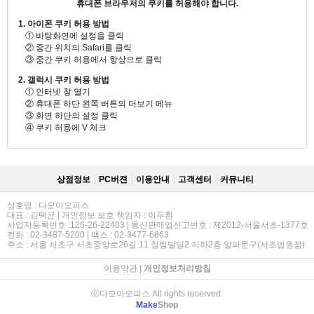
휴대폰 브라우저의 쿠키를 허용해야 합니다.
1. 아이폰 쿠키 허용 방법
① 바탕화면에 설정을 클릭
② 중간 위치의 Safari를 클릭
③ 중간 쿠키 허용에서 항상으로 클릭
2. 갤럭시 쿠키 허용 방법
① 인터넷 창 열기
② 휴대폰 하단 왼쪽 버튼의 더보기 메뉴
③ 화면 하단의 설정 클릭
④ 쿠키 허용에 V 체크
상점정보
PC버젼
이용안내
고객센터
커뮤니티
상호명 : 다모아오피스
대표 : 김택균 | 개인정보 보호 책임자 : 이두환
사업자등록번호 :126-26-22403 | 통신판매업신고번호 : 제2012-서울서초-1377호
전화 : 02-3487-5200 | 팩스 : 02-3477-6863
주소 : 서울 서초구 서초중앙로26길 11 청림빌딩2 지하2층 알파문구(서초법원점)
이용약관
|
개인정보처리방침
ⓒ다모아오피스 All rights reserved.
Make
Shop