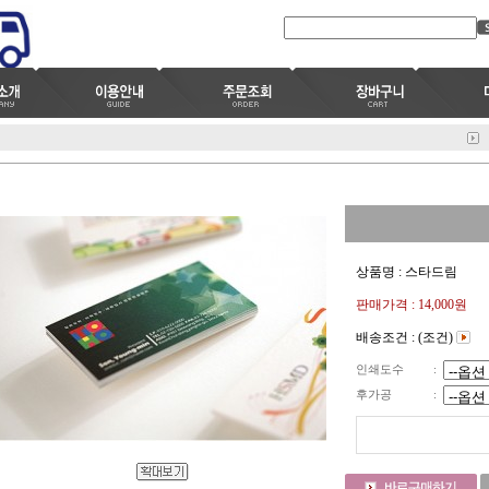
상품명 : 스타드림
판매가격 :
14,000원
배송조건 : (조건)
인쇄도수
:
후가공
: