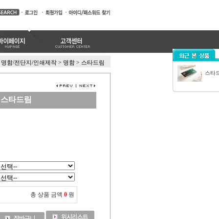
명함/전단지/인쇄제작
>
명함
>
스타드림
스타
스타드림
총 상품 금액
0
원